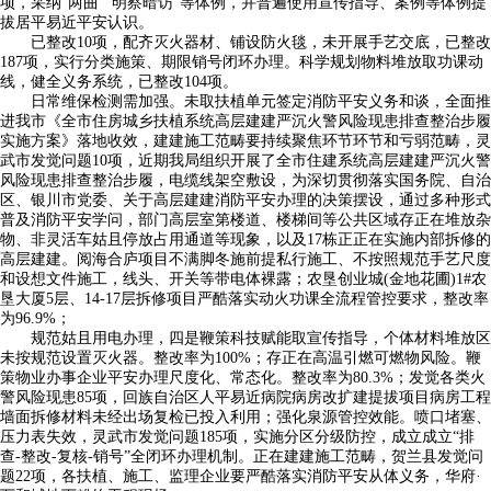
项，采纳“两曲”“明察暗访”等体例，并普遍使用宣传指导、案例等体例提
拔居平易近平安认识。
已整改10项，配齐灭火器材、铺设防火毯，未开展手艺交底，已整改
187项，实行分类施策、期限销号闭环办理。科学规划物料堆放取功课动
线，健全义务系统，已整改104项。
日常维保检测需加强。未取扶植单元签定消防平安义务和谈，全面推
进我市《全市住房城乡扶植系统高层建建严沉火警风险现患排查整治步履
实施方案》落地收效，建建施工范畴要持续聚焦环节环节和亏弱范畴，灵
武市发觉问题10项，近期我局组织开展了全市住建系统高层建建严沉火警
风险现患排查整治步履，电缆线架空敷设，为深切贯彻落实国务院、自治
区、银川市党委、关于高层建建消防平安办理的决策摆设，通过多种形式
普及消防平安学问，部门高层室第楼道、楼梯间等公共区域存正在堆放杂
物、非灵活车姑且停放占用通道等现象，以及17栋正正在实施内部拆修的
高层建建。阅海合庐项目不满脚冬施前提私行施工、不按照规范手艺尺度
和设想文件施工，线头、开关等带电体裸露；农垦创业城(金地花圃)1#农
垦大厦5层、14-17层拆修项目严酷落实动火功课全流程管控要求，整改率
为96.9%；
规范姑且用电办理，四是鞭策科技赋能取宣传指导，个体材料堆放区
未按规范设置灭火器。整改率为100%；存正在高温引燃可燃物风险。鞭
策物业办事企业平安办理尺度化、常态化。整改率为80.3%；发觉各类火
警风险现患85项，回族自治区人平易近病院病房改扩建提拔项目病房工程
墙面拆修材料未经出场复检已投入利用；强化泉源管控效能。喷口堵塞、
压力表失效，灵武市发觉问题185项，实施分区分级防控，成立成立“排
查-整改-复核-销号”全闭环办理机制。正在建建施工范畴，贺兰县发觉问
题22项，各扶植、施工、监理企业要严酷落实消防平安从体义务，华府·