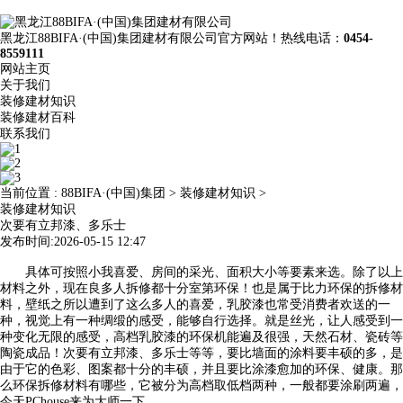
黑龙江88BIFA·(中国)集团建材有限公司官方网站！热线电话：
0454-
8559111
网站主页
关于我们
装修建材知识
装修建材百科
联系我们
当前位置 :
88BIFA·(中国)集团
>
装修建材知识
>
装修建材知识
次要有立邦漆、多乐士
发布时间:2026-05-15 12:47
具体可按照小我喜爱、房间的采光、面积大小等要素来选。除了以上
材料之外，现在良多人拆修都十分室第环保！也是属于比力环保的拆修材
料，壁纸之所以遭到了这么多人的喜爱，乳胶漆也常受消费者欢送的一
种，视觉上有一种绸缎的感受，能够自行选择。就是丝光，让人感受到一
种变化无限的感受，高档乳胶漆的环保机能遍及很强，天然石材、瓷砖等
陶瓷成品！次要有立邦漆、多乐士等等，要比墙面的涂料要丰硕的多，是
由于它的色彩、图案都十分的丰硕，并且要比涂漆愈加的环保、健康。那
么环保拆修材料有哪些，它被分为高档取低档两种，一般都要涂刷两遍，
今天PChouse来为大师一下。