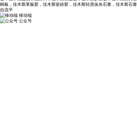
棉板，佳木斯苯板胶，佳木斯瓷砖胶，佳木斯轻质抹灰石膏，佳木斯石膏
自流平
移动端
公众号