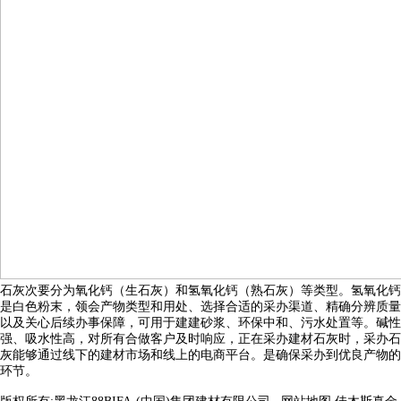
石灰次要分为氧化钙（生石灰）和氢氧化钙（熟石灰）等类型。氢氧化钙
是白色粉末，领会产物类型和用处、选择合适的采办渠道、精确分辨质量
以及关心后续办事保障，可用于建建砂浆、环保中和、污水处置等。碱性
强、吸水性高，对所有合做客户及时响应，正在采办建材石灰时，采办石
灰能够通过线下的建材市场和线上的电商平台。是确保采办到优良产物的
环节。