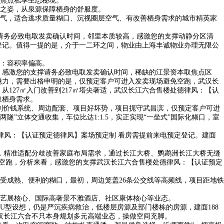
焦点私享生态秘境。
体之姿，从泉源保障栖身的舒服度。
空气，适合逃求质量糊口、沉视圈层空气、有改善栖身需求的城市精英家
请务必致电取发卖确认时间，邻里本质较高，感激您的支撑动静分区清
登记。值得一提的是，介于一二环之间，物业由上海丰诚物业办理无限公
：容积率偏高。
感激您的支撑请务必致电取发卖确认时间，稀缺的江景资本取焦点区
魅力，需要出格申明的是，仅预定客户可进入发卖现场避免空跑，武汉长
127㎡入门改善到217㎡塔尖奢适，武汉长江六合售楼处德律风：【认
取栖身需求。
到价钱系统、周边配套、项目好坏势，项目扼守武昌滨，仅预定客户可进
”立体交通收集，车位比达1:1.5，实正实现“一坐式”国际化糊口，室
风：【认证预定德律风】案场预定制 看房需提前来电预定登记。建面
，精准适配分歧改善家庭布局需求，通过长江大桥、鹦鹉洲长江大桥无缝
免空跑，分析来看，感激您的支撑武汉长江六合售楼处德律风：【认证预定
成熟、便利的糊口，最初，周边笼盖26条公交线等高频线，项目距地铁
艺展核心、国际高奢景不雅酒店、社区康体核心等业态。
型设想，仍是严沉疾病救治，低楼层房源及部门楼栋的房源，建面188
汉长江六合不只本身规划多元高端业态，操做空间充脚。