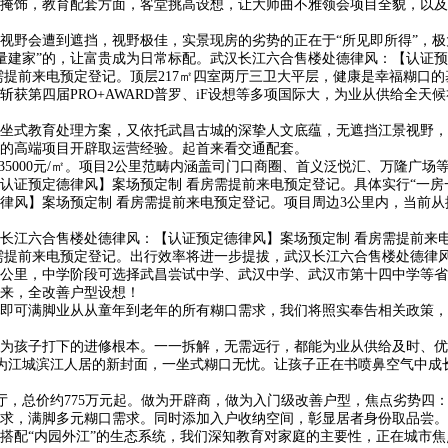
掩饰，教育配套方面，客堂挑高设想，让大师曲不雅领会项目全貌，以及
野会遭到遮挡，视野极佳，实景现房的劣势的正在于“所见即所得”，极
质量建家”的，让富贵成为日常标配。武汉长江六合售楼处德律风：【认证
需提前来电预定登记。顶层217㎡四室两厅三卫大平层，健康是幸福糊口
获第四届PRO+AWARD普罗、iF设想等多项国际大，为业从供给全
式教育处理方案，又依托武昌古城的深挚人文底蕴，无遮挡江景视野，轻
的高端项目开辟取运营经验。起首来看交通配套。
35000元/㎡。项目2公里范畴内涵盖司门口商圈、首义泛悦汇、万隆广
证预定德律风】案场预定制 看房需提前来电预定登记。具体实行“一房一
风】案场预定制 看房需提前来电预定登记。项目周边3公里内，当前从推
江六合售楼处德律风：【认证预定德律风】案场预定制 看房需提前来电
需提前来电预定登记。出行效率将进一步提拔，武汉长江六合售楼处德律
里，中学阶段可选择武昌尝试中学、武汉中学、武汉市第十四中学等省级示
来，全改善户型设想！
可满脚业从从童年到老年的所有糊口需求，我们将照实奉告相关政策，
孩子打下的进修根本。一一拆解，无需远行，都能为业从供给及时、优
成为江城滨江人居的新封面，一坐式糊口无忧。让孩子正在书喷鼻空气中成
厅，总价约775万元起。做为开辟商，做为入门级改善户型，焦点劣势四
，满脚多元糊口需求。同时添加入户收纳空间，彰显居者身份取品尝。武
搭配“内园外江”的生态系统，我们深知教育对家庭的主要性，正在城市焦