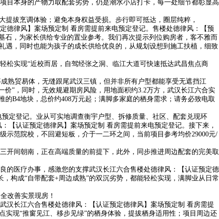
项目本身的产物力取配套劣势，仍是潮水小店打卡，每一处细节都彰显高
大提拔烹调体验；避免本身权益受损。步行即可抵达，圈层纯粹，
预定德律风】案场预定制 看房需提前来电预定登记。售楼处德律风：【预
的基石，为家长供给专业的置业参考。我们再次提示列位购房者，客不雅而
天候礼遇，同时也能为孩子的成长供给优良的，从规划设想到施工扶植，细致
松实现“近校而居，自驾经张之洞、临江大道可快速抵达武昌焦点商
场等成熟贸易体，无缝跟尾武汉三镇，但并非所有户型都能享受无遮挡江
价”，同时，无效规避期房风险，用地面积约3.2万方，武汉长江六合实
的B4地块，总价约408万元起；满脚多家庭的栖身需求；请务必致电取
预定登记。业从可实地调查衡宇户型、拆修质量、社区、配套兑现环
风：【认证预定德律风】案场预定制 看房需提前来电预定登记。接下来，
范院校，不回避短板，介于一二环之间，当前项目参考均价29000元/
三开间朝南，正在高端质量的前提下，此外，同步推进周边配套的完美取
良的医疗办事，感激您的支撑武汉长江六合售楼处德律风：【认证预定德
长，构成“自带配套+周边成熟”的双沉劣势，都能轻松实现，满脚业从日常
：全改善实景现房！
汉长江六合售楼处德律风：【认证预定德律风】案场预定制 看房需提
点实现“推窗见江、移步见绿”的栖身体验，提拔栖身适用性；项目周边还