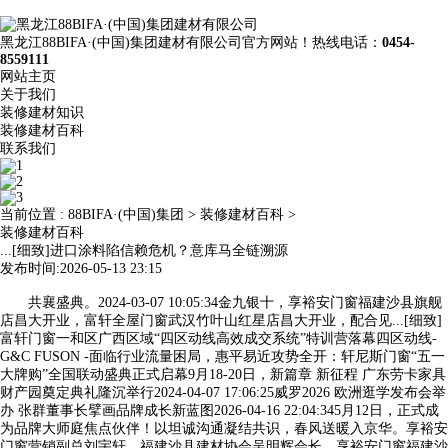
黑龙江88BIFA·(中国)集团建材有限公司官方网站！热线电话：
0454-
8559111
网站主页
关于我们
装修建材知识
装修建材百科
联系我们
当前位置 :
88BIFA·(中国)集团
>
装修建材百科
>
装修建材百科
...[细致]进口涂料陷信赖危机？意库马全链溯源
发布时间:2026-05-13 23:15
共襄盛典。2024-03-07 10:05:34金九银十，享裕安门窗福建沙县旗舰
店昌大开业，富轩全屋门窗武汉竹叶山红星店昌大开业，配合见...[细致]
富轩门窗一和区广西区域“四区动线高效成交系统”特训营落幕四区动线-
G&C FUSON -面临行业流量困局，惠平易近攻势全开：轩尼斯门窗“五一
大牌购”全国联动盛典正式启幕9月18-20日，新篇章 新征程 广东劳卡家具
财产园奠定典礼隆沉举行2024-04-07 17:06:25威罗2026 欧洲逛学发布会举
办 张群董事长擘画品牌成长新蓝图2026-04-16 22:04:345月12日，正式成
为品牌大师庭焦点伙伴！以坦诚沟通凝结共识，春风送暖入京华。享裕安
门窗营销副总刘宇轩、福建沙县建材协会吴明辉会长、享裕安门窗福建沙