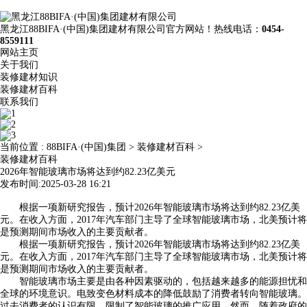
黑龙江88BIFA·(中国)集团建材有限公司官方网站！热线电话：
0454-
8559111
网站主页
关于我们
装修建材知识
装修建材百科
联系我们
当前位置 :
88BIFA·(中国)集团
>
装修建材百科
>
装修建材百科
2026年智能玻璃市场将达到约82.23亿美元
发布时间:2025-03-28 16:21
根据一项新研究报告，预计2026年智能玻璃市场将达到约82.23亿美
元。在收入方面，2017年汽车部门主导了全球智能玻璃市场，北美预计将
是预测期间市场收入的主要贡献者。
根据一项新研究报告，预计2026年智能玻璃市场将达到约82.23亿美
元。在收入方面，2017年汽车部门主导了全球智能玻璃市场，北美预计将
是预测期间市场收入的主要贡献者。
智能玻璃市场主要是由各种因素驱动的，包括越来越多的能源担忧和
全球的环境意识。电致变色材料成本的降低鼓励了消费者转向智能玻璃。
过去消费者的认识有限，限制了智能玻璃的推广应用。然而，随着政府的