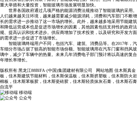
重大举措和大量投资，智能玻璃市场发展明显加快。
世界各国政府通过几项严格的能源消费法规推动了智能玻璃的采用。
人们越来越关注环境，越来越需要减少能源消耗，消费和汽车部门不断增
长的需求进一步推动了这一市场的增长。此外，越来越多地采用节能建筑
和降低运营成本也是促进市场增长的因素，其他因素包括支持性的政府法
规、提高认识和技术进步。供应商增加了技术投资，以及研究和开发方面
的需求进一步促进了市场增长。
智能玻璃终端用户不同，包括汽车、建筑、消费品等。在2017年，汽
车细分市场占据了较高的智能市场份额。智能玻璃用在汽车门窗和挡风玻
璃中，减少了车辆中的热量。未来几年消费电子部门预计将以高速的复合
年增长率增长。
版权所有:黑龙江88BIFA·(中国)集团建材有限公司
网站地图
佳木斯真金
板，佳木斯建筑节能材料，佳木斯保温板，佳木斯挤塑板，佳木斯防火岩
棉板，佳木斯苯板胶，佳木斯瓷砖胶，佳木斯轻质抹灰石膏，佳木斯石膏
自流平
移动端
公众号